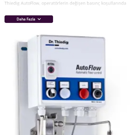
Thiedig AutoFlow, operatörlerin değişen basınç koşullarında
sabit bir akış hızını otomatik olarak korumasını sağlar.
AutoFlow, yeni veya mevcut numune alma ekipmanlarının
Daha Fazla
otomasyonu için bir ön koşuldur.
Akış hızı, 400 bara kadar olan proses basıncında 15 ila 65 l/h
arasında ayarlanmış bir set noktasında sabit tutulabilir.