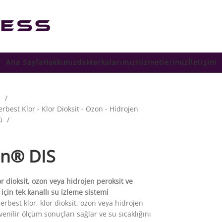
Ana Sayfa
Hakkımızda
Markalarımız
Hizmetlerimiz
İletişim
e
rbest Klor - Klor Dioksit - Ozon - Hidrojen
mü
on® DIS
or dioksit, ozon veya hidrojen peroksit ve
 için tek kanallı su izleme sistemi
erbest klor, klor dioksit, ozon veya hidrojen
venilir ölçüm sonuçları sağlar ve su sıcaklığını