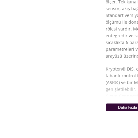
ölçer. Tek kanal
sensör, akış bağ
Standart versiy
ölçümü ile donat
rölesi vardır. 
entegredir ve sa
sıcaklıkta 6 ba
parametreleri v
arayüzü üzerind
Krypton® DIS, e
tabanlı kontrol
(ASR®) ve bir M
genişletilebilir
Cloud Connect® 
yazılım güncell
Daha Fazla
sonra herhangi 