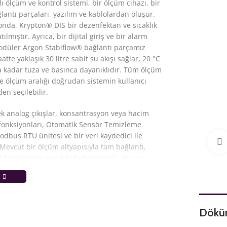
lı ölçüm ve kontrol sistemi, bir ölçüm cihazı, bir
lantı parçaları, yazılım ve kablolardan oluşur.
onda, Krypton® DIS bir dezenfektan ve sıcaklık
ılmıştır. Ayrıca, bir dijital giriş ve bir alarm
Modüler Argon Stabiflow® bağlantı parçamız
atte yaklaşık 30 litre sabit su akışı sağlar, 20 °C
ra kadar tuza ve basınca dayanıklıdır. Tüm ölçüm
e ölçüm aralığı doğrudan sistemin kullanıcı
en seçilebilir.
k analog çıkışlar, konsantrasyon veya hacim
 fonksiyonları, Otomatik Sensör Temizleme
odbus RTU ünitesi ve bir veri kaydedici ile
. Mevcut bir ölçüm altyapısıyla tam bağlantı,
hizmetimiz aracılığıyla kurulabilir. Ayrıca,
emeleri ve eklenti modülleri satın alındıktan
bir zamanda etkinleştirilebilir.
Dökü