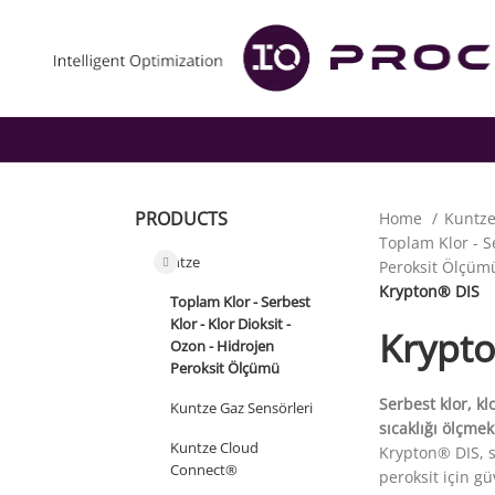
PRODUCTS
Home
Kuntz
Toplam Klor - Se
Kuntze
Peroksit Ölçü
Krypton® DIS
Toplam Klor - Serbest
Klor - Klor Dioksit -
Krypt
Ozon - Hidrojen
Peroksit Ölçümü
Serbest klor, kl
Kuntze Gaz Sensörleri
sıcaklığı ölçmek
Kuntze Cloud
Krypton® DIS, s
Connect®
peroksit için gü