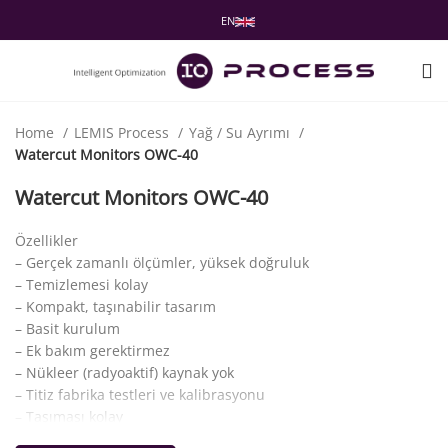
EN
Home
LEMIS Process
Yağ / Su Ayrımı
Watercut Monitors OWC-40
Watercut Monitors OWC-40
Özellikler
– Gerçek zamanlı ölçümler, yüksek doğruluk
– Temizlemesi kolay
– Kompakt, taşınabilir tasarım
– Basit kurulum
– Ek bakım gerektirmez
– Nükleer (radyoaktif) kaynak yok
– Titiz fabrika testleri ve kalibrasyonu
– Taşıması kolay