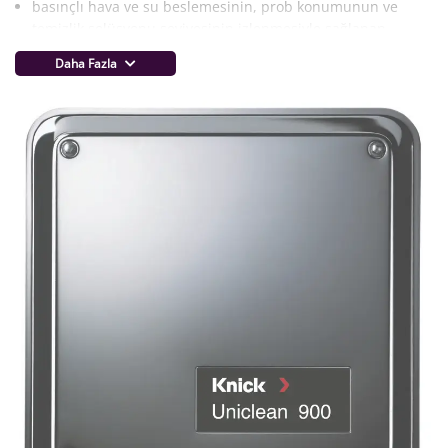
basınçlı hava ve su beslemesinin, prob konumunun ve
temizlik solüsyonu seviyesinin izlenmesiyle sağlanan
güvenlik
Daha Fazla
Protos proses analiz sistemi ve bir SensoGate veya Ceramat
sensör kilitleme kapısıyla birlikte Uniclean, pH ölçümünün
otomatik proses kontrolü için eksiksiz bir sistemin ideal
işlevselliğini sağlar.
Sensör temizlik için çıkarılmadığından, işlem kesintisiz devam
edebilir, basınç tankında veya ana boruda sorunsuz ölçümler
yapılmasını sağlar. Ayrıntılı ve kilitlenebilir baypaslar ortadan
kaldırılır ve doğruluk artar.
Düşük bakım
İşlemi kesintiye uğratmadan kullanıcı tarafından tanımlanan
aralıklarla su veya özel temizleme solüsyonuyla tam otomatik
sensör temizliği. Temizleme solüsyonu otomatik olarak
temizleme haznesine pompalanır. Sadece kapların yeniden
doldurulması gerekir.