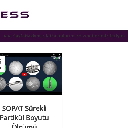
Ana Sayfa
Hakkımızda
Markalarımız
Hizmetlerimiz
İletişim
5
B
SOPAT Sürekli
Partikül Boyutu
Ölçümü