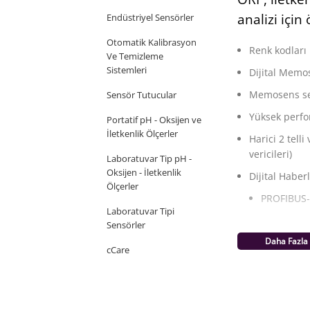
analizi içi
Endüstriyel Sensörler
Otomatik Kalibrasyon
Renk kodları 
Ve Temizleme
Sistemleri
Dijital Memo
Memosens sen
Sensör Tutucular
Yüksek perfo
Portatif pH - Oksijen ve
İletkenlik Ölçerler
Harici 2 telli
vericileri)
Laboratuvar Tip pH -
Oksijen - İletkenlik
Dijital Haber
Ölçerler
PROFIBUS
Laboratuvar Tipi
HART
Sensörler
Daha Fazla
pH, ORP, İletken
cCare
pH değerlerini, 
çözünmüş oksije
transmitter, an