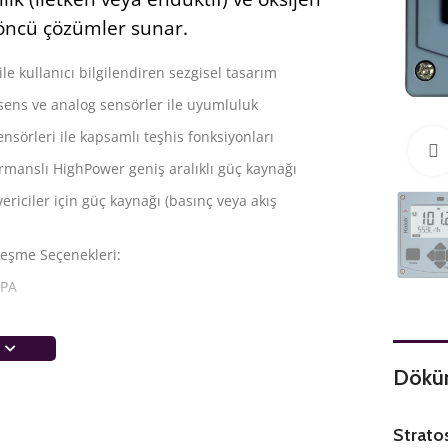
n öncü çözümler sunar.
ile kullanıcı bilgilendiren sezgisel tasarım
sens ve analog sensörler ile uyumluluk
sörleri ile kapsamlı teşhis fonksiyonları
rmanslı HighPower geniş aralıklı güç kaynağı
 vericiler için güç kaynağı (basınç veya akış
leşme Seçenekleri:
-PA
lik ve Oksijen için Tek Cihaz
Dökü
ORP’yi, iletkenliği (iletken veya endüktif) veya
ni ölçmek için kullanılan 4 telli çok parametreli
alog ve memosens dijital sensörlere ek olarak
Strato