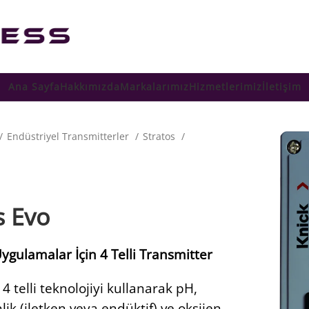
Ana Sayfa
Hakkımızda
Markalarımız
Hizmetlerimiz
İletişim
Endüstriyel Transmitterler
Stratos
s Evo
ygulamalar İçin 4 Telli Transmitter
 4 telli teknolojiyi kullanarak pH,
lik (iletken veya endüktif) ve oksijen