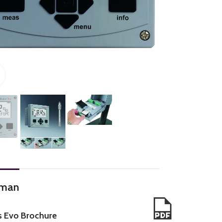
Click to enlarge
man
s Evo Brochure