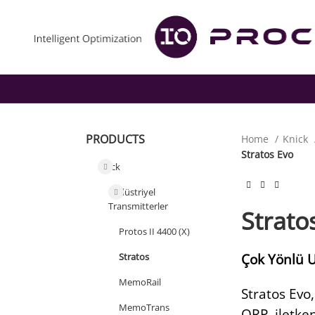
PRODUCTS
Home
Knick
Stratos Evo
Knick
Endüstriyel
Transmitterler
Strato
Protos II 4400 (X)
Çok Yönlü U
Stratos
MemoRail
Stratos Evo,
MemoTrans
ORP, iletken